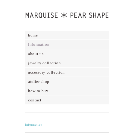
home
information
about us
jewelry collection
accessory collection
atelier shop
how to buy
contact
information